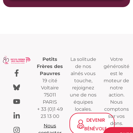
Petits
La solitude
Votre
Frères des
de nos
générosité
Pauvres
aînés vous
est le
19 cité
touche,
moteur de
Voltaire
rejoignez
notre
75011
une de nos
action.
PARIS
équipes
Nous
+ 33 (0)1 49
locales.
comptons
23 13 00
sur vos
DEVENIR
dons.
Nous
BÉNÉVOLE
contacter