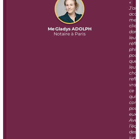
«
J’ai
acc
mes
clie
Me Gladys ADOLPH
dan
Notaire à Paris
leur
réfl
phil
pou
que
leur
choi
refl
vra
ce
qui
com
pou
eux.
Ave
l’éq
des
juris