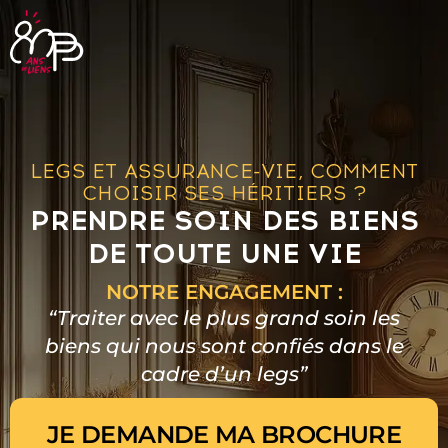
JE DEMANDE MA BROCHURE
LEGS ET ASSURANCE-VIE, COMMENT
CHOISIR SES HÉRITIERS ?
PRENDRE SOIN DES BIENS
DE TOUTE UNE VIE
NOTRE ENGAGEMENT :
“Traiter avec le plus grand soin les
biens qui nous sont confiés dans le
cadre d’un legs”
JE DEMANDE MA BROCHURE
Je demande ma brochure maintenant